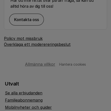
Har du inte hittat svar på din fråga, så kan du
alltid höra av dig till oss!
Kontakta oss
Policy mot missbruk
Överklaga ett moderereringsbeslut
Allmänna villkor
Hantera cookies
Utvalt
Se alla erbjudanden
Familjeabonnemang
Mobilnyheter och guider