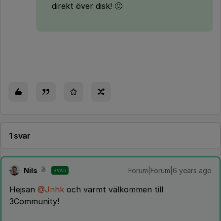
direkt över disk! 🙂
1 svar
Nils
Forum|Forum|6 years ago
SVAR
Hejsan
@Jnhk
och varmt välkommen till
3Community!