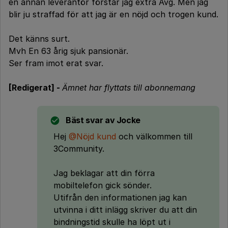
en annan leverantör förstår jag extra Avg. Men jag
blir ju straffad för att jag är en nöjd och trogen kund.
Det känns surt.
Mvh En 63 årig sjuk pansionär.
Ser fram imot erat svar.
[Redigerat] -
Ämnet har flyttats till abonnemang
Bäst svar av
Jocke
Hej
@Nöjd kund
och välkommen till
3Community.
Jag beklagar att din förra
mobiltelefon gick sönder.
Utifrån den informationen jag kan
utvinna i ditt inlägg skriver du att din
bindningstid skulle ha löpt ut i