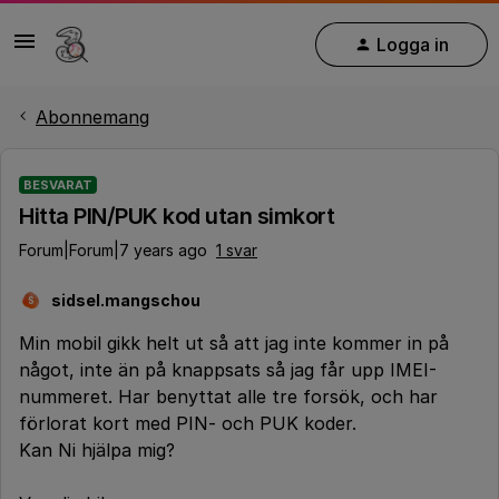
Logga in
Abonnemang
BESVARAT
Hitta PIN/PUK kod utan simkort
Forum|Forum|7 years ago
1 svar
sidsel.mangschou
S
Min mobil gikk helt ut så att jag inte kommer in på
något, inte än på knappsats så jag får upp IMEI-
nummeret. Har benyttat alle tre forsök, och har
förlorat kort med PIN- och PUK koder.
Kan Ni hjälpa mig?