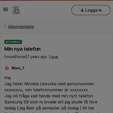
Logga in
Abonnemang
BESVARAT
Min nya telefon
Forum|Forum|7 years ago
1 svar
Moni_7
M
Hej
Jag heter Monika Lisovska med personummer
xxxxxxxx, min telefonnummer är xxxxxxxx
Jag vill fråga vad hände med min nytt telefon
Samsung S9 som ni lovade att jag skulle få före
tisdag ( jag åker på semester på tisdag ) Ni har