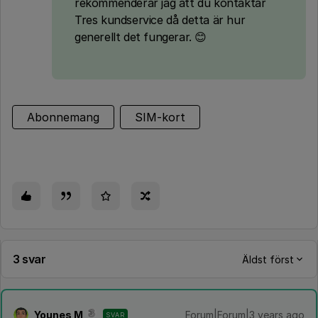
rekommenderar jag att du kontaktar
Tres kundservice då detta är hur
generellt det fungerar. 😊
Abonnemang
SIM-kort
3 svar
Äldst först
Younes M
Forum|Forum|3 years ago
SVAR