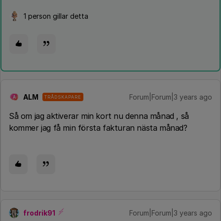
1 person gillar detta
ALM
Forum|Forum|3 years ago
TRÅDSKAPARE
A
Så om jag aktiverar min kort nu denna månad , så
kommer jag få min första fakturan nästa månad?
frodrik91
Forum|Forum|3 years ago