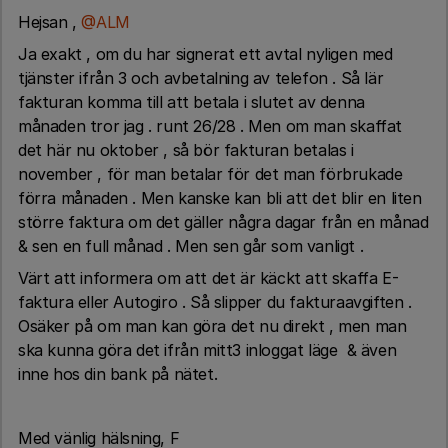
Hejsan ,
@ALM
Ja exakt , om du har signerat ett avtal nyligen med
tjänster ifrån 3 och avbetalning av telefon . Så lär
fakturan komma till att betala i slutet av denna
månaden tror jag . runt 26/28 . Men om man skaffat
det här nu oktober , så bör fakturan betalas i
november , för man betalar för det man förbrukade
förra månaden . Men kanske kan bli att det blir en liten
större faktura om det gäller några dagar från en månad
& sen en full månad . Men sen går som vanligt .
Värt att informera om att det är käckt att skaffa E-
faktura eller Autogiro . Så slipper du fakturaavgiften .
Osäker på om man kan göra det nu direkt , men man
ska kunna göra det ifrån mitt3 inloggat läge & även
inne hos din bank på nätet.
Med vänlig hälsning, F