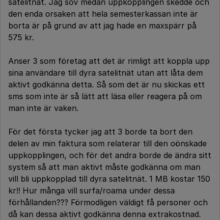
satelitnät. Jag sov medan uppkopplingen skedde och
den enda orsaken att hela semesterkassan inte är
borta är på grund av att jag hade en maxspärr på
575 kr.
Anser 3 som företag att det är rimligt att koppla upp
sina användare till dyra satelitnät utan att låta dem
aktivt godkänna detta. Så som det är nu skickas ett
sms som inte är så lätt att läsa eller reagera på om
man inte är vaken.
För det första tycker jag att 3 borde ta bort den
delen av min faktura som relaterar till den oönskade
uppkopplingen, och för det andra borde de ändra sitt
system så att man aktivt måste godkänna om man
vill bli uppkopplad till dyra satelitnät. 1 MB kostar 150
kr!! Hur många vill surfa/roama under dessa
förhållanden??? Förmodligen väldigt få personer och
då kan dessa aktivt godkänna denna extrakostnad.