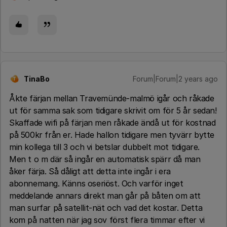
TinaBo
Forum|Forum|2 years ago
T
Åkte färjan mellan Travemünde-malmö igår och råkade
ut för samma sak som tidigare skrivit om för 5 år sedan!
Skaffade wifi på färjan men råkade ändå ut för kostnad
på 500kr från er. Hade hallon tidigare men tyvärr bytte
min kollega till 3 och vi betslar dubbelt mot tidigare.
Men t o m där så ingår en automatisk spärr då man
åker färja. Så dåligt att detta inte ingår i era
abonnemang. Känns oseriöst. Och varför inget
meddelande annars direkt man går på båten om att
man surfar på satellit-nät och vad det kostar. Detta
kom på natten när jag sov först flera timmar efter vi