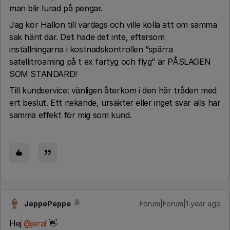
man blir lurad på pengar.
Jag kör Hallon till vardags och ville kolla att om samma
sak hänt där. Det hade det inte, eftersom
inställningarna i kostnadskontrollen ”spärra
satellitroaming på t ex fartyg och flyg” är PÅSLAGEN
SOM STANDARD!
Till kundservice: vänligen återkom i den här tråden med
ert beslut. Ett nekande, ursäkter eller inget svar alls har
samma effekt för mig som kund.
JeppePeppe
Forum|Forum|1 year ago
Hej ​
@jera
! 👋