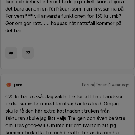
läge och behövt internet hade jag enkelt kunnat göra
det bara genom en förfrågan som man kryssar i ja på.
För vem *** vill använda funktionen för 150 kr /mb?
Gör om gör rätt…… hoppas nåt rättsfall kommer på
det här
jera
Forum|Forum|1 year ago
J
625 kr här också. Jag valde Tre för att ha utlandssurf
under semestern med förutsägbar kostnad. Om jag
skulle få den här extra kostnaden struken från
fakturan skulle jag lätt välja Tre igen och även berätta
om Tres good-will. Om inte blir det tvärtom att jag
kommer bojkotta Tre och berätta för andra om hur