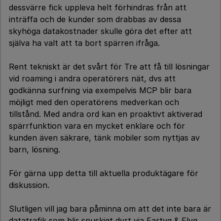
dessvärre fick uppleva helt förhindras från att
inträffa och de kunder som drabbas av dessa
skyhöga datakostnader skulle göra det efter att
själva ha valt att ta bort spärren ifråga.
Rent tekniskt är det svårt för Tre att få till lösningar
vid roaming i andra operatörers nät, dvs att
godkänna surfning via exempelvis MCP blir bara
möjligt med den operatörens medverkan och
tillstånd. Med andra ord kan en proaktivt aktiverad
spärrfunktion vara en mycket enklare och för
kunden även säkrare, tänk mobiler som nyttjas av
barn, lösning.
För gärna upp detta till aktuella produktägare för
diskussion.
Slutligen vill jag bara påminna om att det inte bara är
datatrafik som blir snuskigt dyrt via Fartyg & Flyg