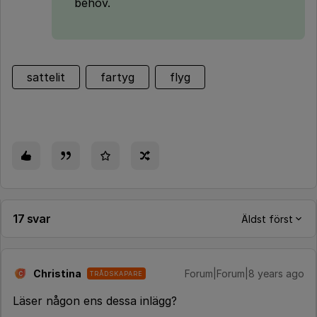
behov.
sattelit
fartyg
flyg
17 svar
Äldst först
Christina
Forum|Forum|8 years ago
TRÅDSKAPARE
C
Läser någon ens dessa inlägg?