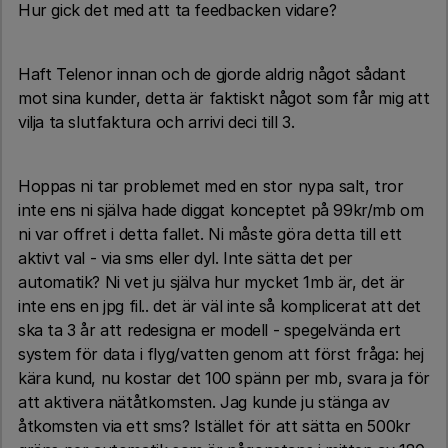
Hur gick det med att ta feedbacken vidare?
Haft Telenor innan och de gjorde aldrig något sådant
mot sina kunder, detta är faktiskt något som får mig att
vilja ta slutfaktura och arrivi deci till 3.
Hoppas ni tar problemet med en stor nypa salt, tror
inte ens ni själva hade diggat konceptet på 99kr/mb om
ni var offret i detta fallet. Ni måste göra detta till ett
aktivt val - via sms eller dyl. Inte sätta det per
automatik? Ni vet ju själva hur mycket 1mb är, det är
inte ens en jpg fil.. det är väl inte så komplicerat att det
ska ta 3 år att redesigna er modell - spegelvända ert
system för data i flyg/vatten genom att först fråga: hej
kära kund, nu kostar det 100 spänn per mb, svara ja för
att aktivera nätåtkomsten. Jag kunde ju stänga av
åtkomsten via ett sms? Istället för att sätta en 500kr