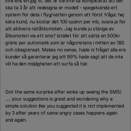
inte ens en jpg fil.. det är väl inte så komplicerat att det
ska ta 3 år att redesigna er modell - spegelvända ert
system för data i flyg/vatten genom att först fråga: hej
kära kund, nu kostar det 100 spänn per mb, svara ja för
att aktivera nätåtkomsten. Jag kunde ju stänga av
åtkomsten via ett sms? Istället för att sätta en 500kr
gräns per automatik som är någonstans i mitten av 180
och obegränsat. Makes no sense, hade ni frågat alla era
kunder så garanterar jag att 99% hade sagt att de inte
vill ha den möjligheten att surfa så här.
Got the same surprise after woke up seeing the SMS/
…. your suggestions is great and wondering why a
simple solution like you suggested it is not implemented
by 3 after years of same angry cases happens again
and again.