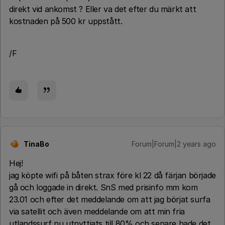
direkt vid ankomst ? Eller va det efter du märkt att
kostnaden på 500 kr uppstått.
/F
TinaBo
Forum|Forum|2 years ago
T
Hej!
jag köpte wifi på båten strax före kl 22 då färjan började
gå och loggade in direkt. SnS med prisinfo mm kom
23.01 och efter det meddelande om att jag börjat surfa
via satellit och även meddelande om att min fria
utlandssurf nu utnyttjats till 80% och senare hade det