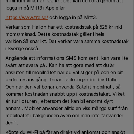
minimum Vilket är 100 kr . Det kan du göra genom att
logga in på Mitt3 i App eller
https://www.tre.se/
och logga in på Mitt3.
Verkar som Hallon har ett kostnadstak på 525 kr inkl
moms/månad. Detta kostnadstak gäller i hela
världen.Så snarlikt. Det verkar vara samma kostnadstak
i Sverige också.
Angående att informations SMS kom sent, kan vara lite
svårt att svara på . Kan ha att göra med att du är
ansluten till mobilnätet när du väl stiger på och en bit
under resans gång . Innan täckningen blir bristfällig.
Och när den väl börjar använda Satellit mobilnät , så
kommer kostnaden snabbt upp i kostnadstaket. Vilket
är tur i oturen , eftersom det kan bli enormt dyrt
annars . Mobiler använder alltid en viss mängd surf från
mobilnätet i bakgrunden även om man inte “använder
den” .
Köpte du Wi-Fi på färjan direkt vid ankomst och anslöt