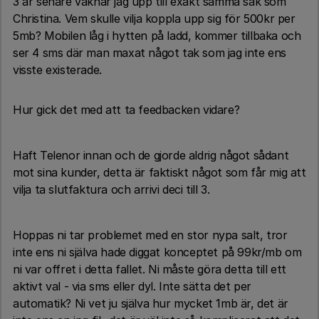
3 år senare vaknar jag upp till exakt samma sak som
Christina. Vem skulle vilja koppla upp sig för 500kr per
5mb? Mobilen låg i hytten på ladd, kommer tillbaka och
ser 4 sms där man maxat något tak som jag inte ens
visste existerade.
Hur gick det med att ta feedbacken vidare?
Haft Telenor innan och de gjorde aldrig något sådant
mot sina kunder, detta är faktiskt något som får mig att
vilja ta slutfaktura och arrivi deci till 3.
Hoppas ni tar problemet med en stor nypa salt, tror
inte ens ni själva hade diggat konceptet på 99kr/mb om
ni var offret i detta fallet. Ni måste göra detta till ett
aktivt val - via sms eller dyl. Inte sätta det per
automatik? Ni vet ju själva hur mycket 1mb är, det är