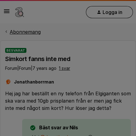
Logga in
Abonnemang
BESVARAT
Simkort fanns inte med
Forum|Forum|7 years ago
1 svar
Jonathanborrman
J
Hej jag har beställt en ny telefon från Elgiganten som
ska vara med 10gb prisplanen från er men jag fick
inte med något sim kort? Hur löser jag detta?
Bäst svar av
Nils