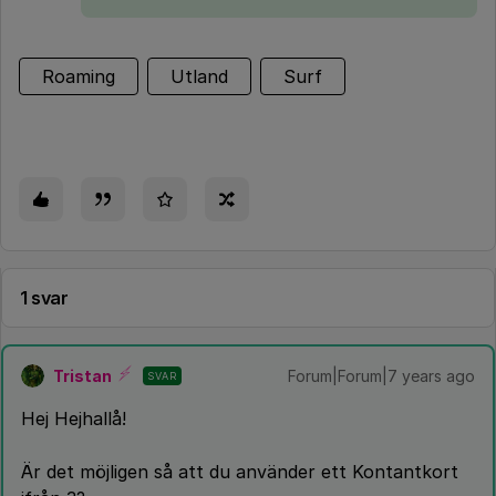
Roaming
Utland
Surf
1 svar
Tristan
Forum|Forum|7 years ago
SVAR
Hej Hejhallå!
Är det möjligen så att du använder ett Kontantkort