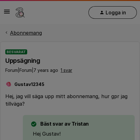
Logga in
Abonnemang
BESVARAT
Uppsägning
Forum|Forum|7 years ago
1 svar
Gustav12345
G
Hej, jag vill säga upp mitt abonnemang, hur gpr jag
tillväga?
Bäst svar av
Tristan
Hej Gustav!