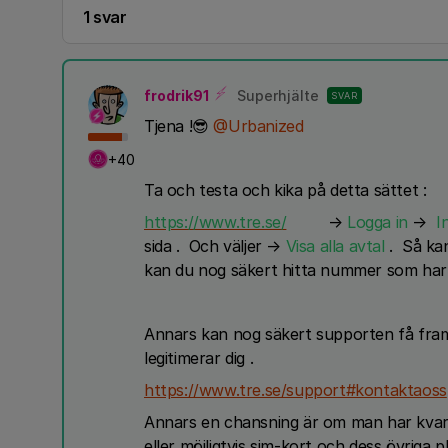
1 svar
frodrik91
Superhjälte
SVAR
Tjena !😎
@Urbanized
+40
Ta och testa och kika på detta sättet :
https://www.tre.se/
→
Logga in
→
I
sida . Och väljer →
Visa alla avtal
. Så kan
kan du nog säkert hitta nummer som har
Annars kan nog säkert supporten få fram 
legitimerar dig .
https://www.tre.se/support#kontaktaoss
Annars en chansning är om man har kvar av
eller möjligtvis sim-kort och dess övriga p