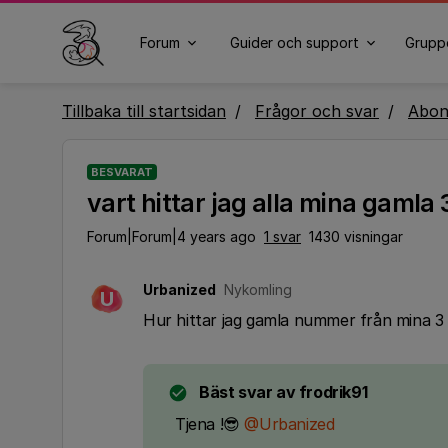
Forum
Guider och support
Grupp
Tillbaka till startsidan
Frågor och svar
Abo
BESVARAT
vart hittar jag alla mina gaml
Forum|Forum|4 years ago
1 svar
1430 visningar
Urbanized
Nykomling
U
Hur hittar jag gamla nummer från mina 
Bäst svar av
frodrik91
Tjena !😎
@Urbanized