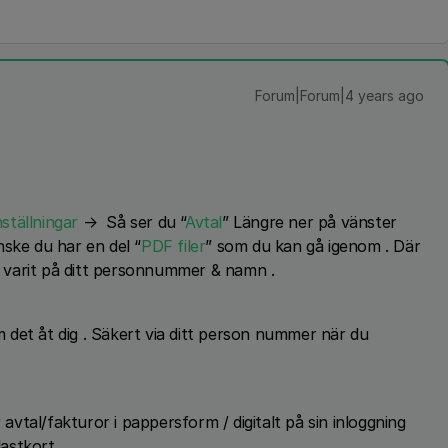
Forum|Forum|4 years ago
nställningar
→ Så ser du “
Avtal
” Längre ner på vänster
ske du har en del “
PDF filer
” som du kan gå igenom . Där
 varit på ditt personnummer & namn .
det åt dig . Säkert via ditt person nummer när du
tal/fakturor i pappersform / digitalt på sin inloggning
lastkort.