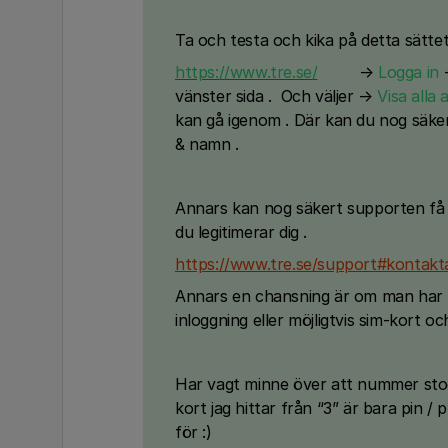
Ta och testa och kika på detta sättet
https://www.tre.se/
→
Logga in
vänster sida . Och väljer →
Visa alla 
kan gå igenom . Där kan du nog säke
& namn .
Annars kan nog säkert supporten få f
du legitimerar dig .
https://www.tre.se/support#kontakt
Annars en chansning är om man har kv
inloggning eller möjligtvis sim-kort oc
Har vagt minne över att nummer stod 
kort jag hittar från “3” är bara pin 
för :)