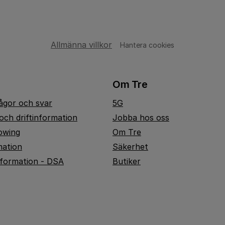
Allmänna villkor
Hantera cookies
Om Tre
rågor och svar
5G
och driftinformation
Jobba hos oss
owing
Om Tre
mation
Säkerhet
nformation - DSA
Butiker