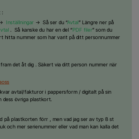
 :
→
Inställningar
→ Så ser du “
Avtal
” Längre ner på
avtal
. Så kanske du har en del “
PDF filer
” som du
rt hitta nummer som har varit på ditt personnummer
ram det åt dig . Säkert via ditt person nummer när
aoss
ar avtal/fakturor i pappersform / digitalt på sin
h dess övriga plastkort.
på plastkorten förr , men vad jag ser av typ 8 st
/ puk och mer serienummer eller vad man kan kalla det