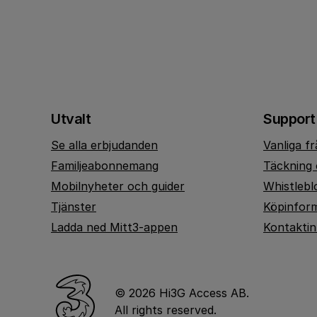
Utvalt
Support
Se alla erbjudanden
Vanliga f
Familjeabonnemang
Täckning 
Mobilnyheter och guider
Whistlebl
Tjänster
Köpinfor
Ladda ned Mitt3-appen
Kontakti
© 2026 Hi3G Access AB.
All rights reserved.