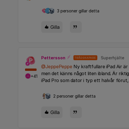
3 personer gillar detta
P
Gilla
Pettersson
Superhjälte
TRÅDSKAPARE
P
@JeppePeppe
Ny kraftfullare iPad Air är
men det känns något liten ibland. Är rikt
+41
iPad Pro som dator i typ ett halvår förut
2 personer gillar detta
Gilla