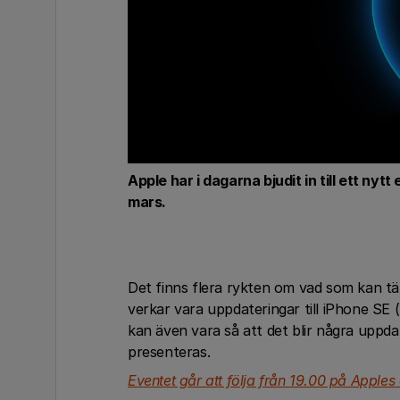
Apple har i dagarna bjudit in till ett ny
mars.
Det finns flera rykten om vad som kan t
verkar vara uppdateringar till iPhone SE
kan även vara så att det blir några uppda
presenteras.
Eventet går att följa från 19.00 på Apples