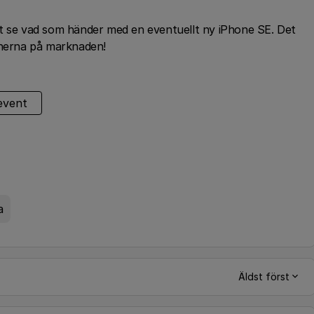
tt se vad som händer med en eventuellt ny iPhone SE. Det
onerna på marknaden!
event
a
Äldst först