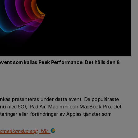
tt event som kallas Peek Performance. Det hålls den 8
änkas presenteras under detta event. De populäraste
 (nu med 5G), iPad Air, Mac mini och MacBook Pro. Det
teringar eller förändringar av Apples tjänster som
 amerikanska sajt, här.