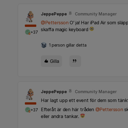
JeppePeppe
Community Manager
@Pettersson
O’ ja! Har iPad Air som släp
skaffa magic keyboard
+37
1 person gillar detta
Gilla
JeppePeppe
Community Manager
Har lagt upp ett event för dem som tänk
Efteråt är den här tråden
@Pettersson
sk
+37
eller andra tankar.