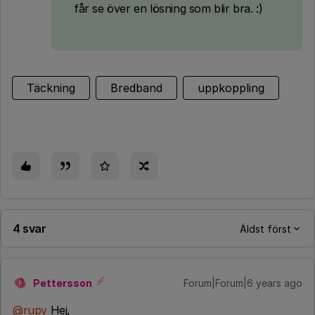
får se över en lösning som blir bra. :)
Täckning
Bredband
uppkoppling
4 svar
Äldst först
Pettersson
Forum|Forum|6 years ago
P
@rupy
Hej,