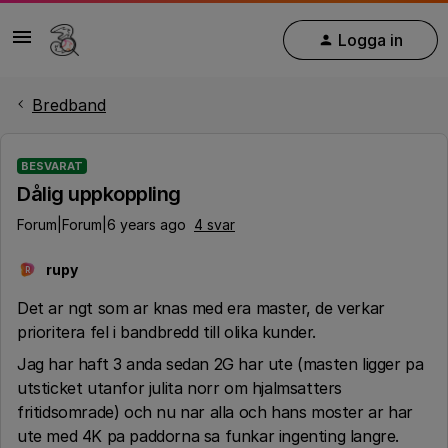
Logga in
Bredband
BESVARAT
Dålig uppkoppling
Forum|Forum|6 years ago
4 svar
rupy
R
Det ar ngt som ar knas med era master, de verkar
prioritera fel i bandbredd till olika kunder.
Jag har haft 3 anda sedan 2G har ute (masten ligger pa
utsticket utanfor julita norr om hjalmsatters
fritidsomrade) och nu nar alla och hans moster ar har
ute med 4K pa paddorna sa funkar ingenting langre.