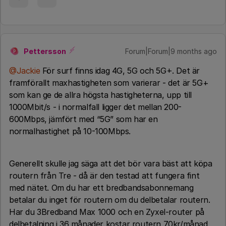
Pettersson
Forum|Forum|9 months ago
P
@Jackie
För surf finns idag 4G, 5G och 5G+. Det är
framförallt maxhastigheten som varierar - det är 5G+
som kan ge de allra högsta hastigheterna, upp till
1000Mbit/s - i normalfall ligger det mellan 200-
600Mbps, jämfört med “5G” som har en
normalhastighet på 10-100Mbps.
Generellt skulle jag säga att det bör vara bäst att köpa
routern från Tre - då är den testad att fungera fint
med nätet. Om du har ett bredbandsabonnemang
betalar du inget för routern om du delbetalar routern.
Har du 3Bredband Max 1000 och en Zyxel-router på
delbetalning i 36 månader kostar routern 70kr/månad,