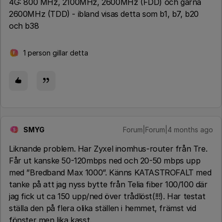
4G: 800 MHz, 2100MHz, 2600MHz (FDD) och gärna
2600MHz (TDD) - ibland visas detta som b1, b7, b20
och b38
1 person gillar detta
F
SMYG
Forum|Forum|4 months ago
S
Liknande problem. Har Zyxel inomhus-router från Tre.
Får ut kanske 50-120mbps ned och 20-50 mbps upp
med ”Bredband Max 1000”. Känns KATASTROFALT med
tanke på att jag nyss bytte från Telia fiber 100/100 där
jag fick ut ca 150 upp/ned över trådlöst(!!!). Har testat
ställa den på flera olika ställen i hemmet, främst vid
fönster men lika kasst.