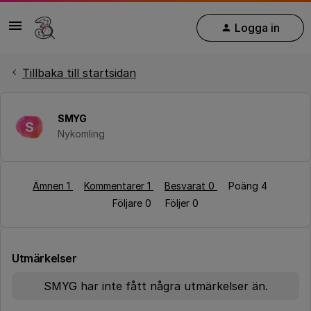
Logga in
Tillbaka till startsidan
SMYG
S
Nykomling
Ämnen 1
Kommentarer 1
Besvarat 0
Poäng 4
Följare
0
Följer
0
Utmärkelser
SMYG har inte fått några utmärkelser än.