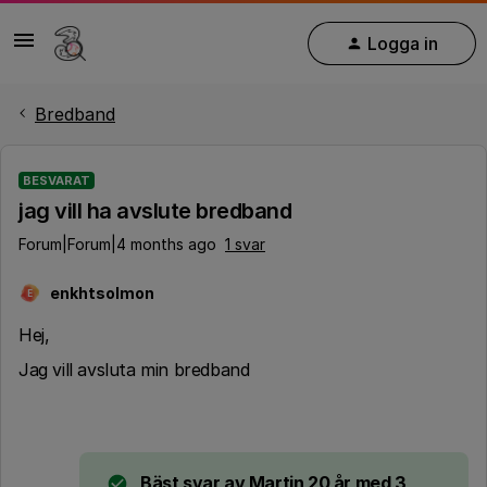
Logga in
Bredband
BESVARAT
jag vill ha avslute bredband
Forum|Forum|4 months ago
1 svar
enkhtsolmon
E
Hej,
Jag vill avsluta min bredband
Bäst svar av
Martin 20 år med 3