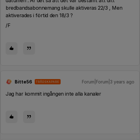
datumen . Är det så att det var bestämt att ditt
bredbandsabonnemang skulle aktiveras 22/3 , Men
aktiverades i förtid den 18/3 ?
/F
Bitte56
Forum|Forum|3 years ago
TRÅDSKAPARE
B
Jag har kommit ingången inte alla kanaler