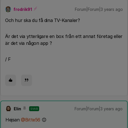
frodrik91
Forum|Forum|3 years ago
Och hur ska du få dina TV-Kanaler?
Är det via ytterligare en box från ett annat företag eller
är det via någon app ?
/ F
Elin
Forum|Forum|3 years ago
SVAR
Hejsan
@Bitte56
😊