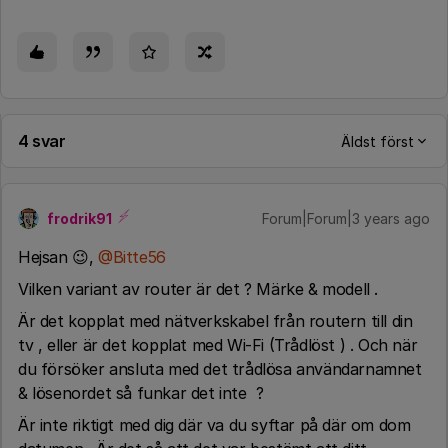
4 svar
Äldst först
frodrik91
Forum|Forum|3 years ago
Hejsan 😉,
@Bitte56
Vilken variant av router är det ? Märke & modell .
Är det kopplat med nätverkskabel från routern till din
tv , eller är det kopplat med Wi-Fi (Trådlöst ) . Och när
du försöker ansluta med det trådlösa användarnamnet
& lösenordet så funkar det inte ?
Är inte riktigt med dig där va du syftar på där om dom