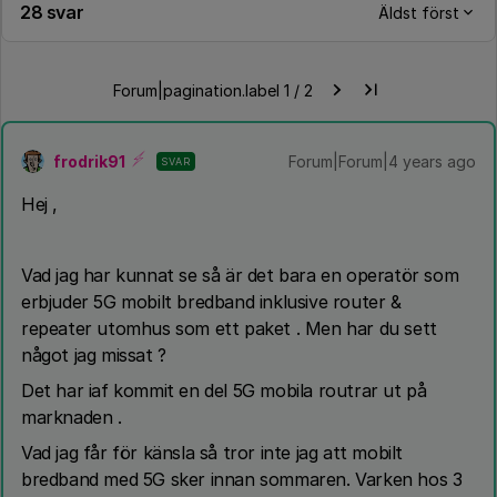
28 svar
Äldst först
Forum|pagination.label 1 / 2
frodrik91
Forum|Forum|4 years ago
SVAR
Hej ,
Vad jag har kunnat se så är det bara en operatör som
erbjuder 5G mobilt bredband inklusive router &
repeater utomhus som ett paket . Men har du sett
något jag missat ?
Det har iaf kommit en del 5G mobila routrar ut på
marknaden .
Vad jag får för känsla så tror inte jag att mobilt
bredband med 5G sker innan sommaren. Varken hos 3