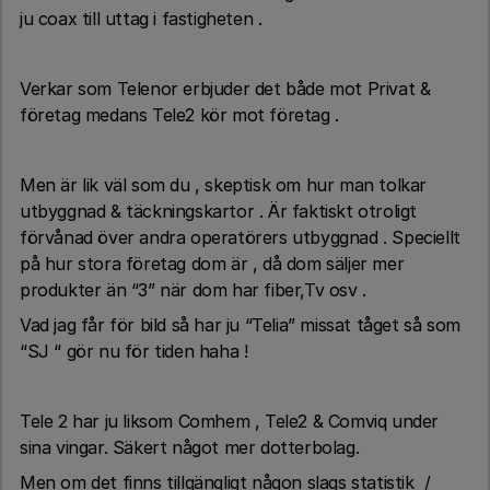
ju coax till uttag i fastigheten .
Verkar som Telenor erbjuder det både mot Privat &
företag medans Tele2 kör mot företag .
Men är lik väl som du , skeptisk om hur man tolkar
utbyggnad & täckningskartor . Är faktiskt otroligt
förvånad över andra operatörers utbyggnad . Speciellt
på hur stora företag dom är , då dom säljer mer
produkter än “3” när dom har fiber,Tv osv .
Vad jag får för bild så har ju “Telia” missat tåget så som
“SJ “ gör nu för tiden haha !
Tele 2 har ju liksom Comhem , Tele2 & Comviq under
sina vingar. Säkert något mer dotterbolag.
Men om det finns tillgängligt någon slags statistik /