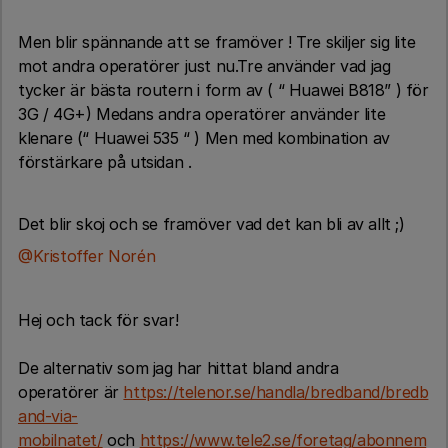
Men blir spännande att se framöver ! Tre skiljer sig lite
mot andra operatörer just nu.Tre använder vad jag
tycker är bästa routern i form av ( “ Huawei B818” ) för
3G / 4G+) Medans andra operatörer använder lite
klenare (“ Huawei 535 “ ) Men med kombination av
förstärkare på utsidan .
Det blir skoj och se framöver vad det kan bli av allt ;)
@Kristoffer Norén
Hej och tack för svar!
De alternativ som jag har hittat bland andra
operatörer är
https://telenor.se/handla/bredband/bredb
and-via-
mobilnatet/
och
https://www.tele2.se/foretag/abonnem