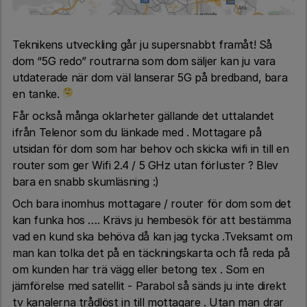
Teknikens utveckling går ju supersnabbt framåt! Så
dom “5G redo” routrarna som dom säljer kan ju vara
utdaterade när dom väl lanserar 5G på bredband, bara
en tanke.
Får också många oklarheter gällande det uttalandet
ifrån Telenor som du länkade med . Mottagare på
utsidan för dom som har behov och skicka wifi in till en
router som ger Wifi 2.4 / 5 GHz utan förluster ? Blev
bara en snabb skumläsning :)
Och bara inomhus mottagare / router för dom som det
kan funka hos …. Krävs ju hembesök för att bestämma
vad en kund ska behöva då kan jag tycka .Tveksamt om
man kan tolka det på en täckningskarta och få reda på
om kunden har trä vägg eller betong tex . Som en
jämförelse med satellit - Parabol så sänds ju inte direkt
tv kanalerna trådlöst in till mottagare . Utan man drar