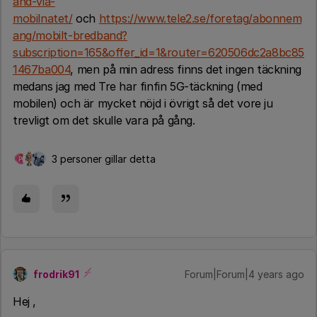
and-via-
mobilnatet/
och
https://www.tele2.se/foretag/abonnem
ang/mobilt-bredband?
subscription=165&offer_id=1&router=620506dc2a8bc85
1467ba004
, men på min adress finns det ingen täckning
medans jag med Tre har finfin 5G-täckning (med
mobilen) och är mycket nöjd i övrigt så det vore ju
trevligt om det skulle vara på gång.
3 personer gillar detta
P
frodrik91
Forum|Forum|4 years ago
Hej ,