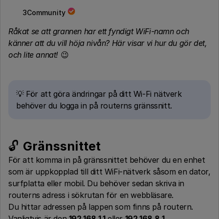
3Community
Råkat se att grannen har ett fyndigt WiFi-namn och
känner att du vill höja nivån? Här visar vi hur du gör det,
och lite annat!
😉
💡 För att göra ändringar på ditt Wi-Fi nätverk
behöver du logga in på routerns gränssnitt.
🔓
Gränssnittet
För att komma in på gränssnittet behöver du en enhet
som är uppkopplad till ditt WiFi-nätverk såsom en dator,
surfplatta eller mobil. Du behöver sedan skriva in
routerns adress i sökrutan för en webbläsare.
Du hittar adressen på lappen som finns på routern.
Vanligtvis är den
192.168.1.1
eller
192.168.8.1
.