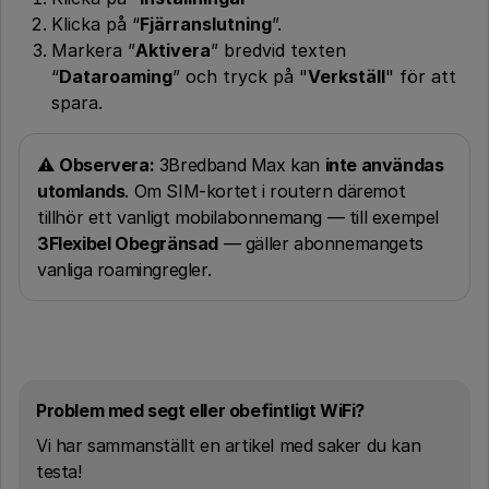
Klicka på “
Fjärranslutning
”.
Markera ”
Aktivera
” bredvid texten
“
Dataroaming
” och tryck på "
Verkställ
" för att
spara.
⚠️
Observera:
3Bredband Max kan
inte användas
utomlands
. Om SIM-kortet i routern däremot
tillhör ett vanligt mobilabonnemang — till exempel
3Flexibel Obegränsad
— gäller abonnemangets
vanliga roamingregler.
Problem med segt eller obefintligt WiFi?
Vi har sammanställt en artikel med saker du kan
testa!