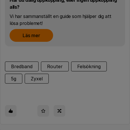
Har du dålig uppkoppling, eller ingen uppkoppling
alls?
Vi har sammanställt en guide som hjälper dig att
lösa problemet!
Läs mer
Bredband
Router
Felsökning
5g
Zyxel