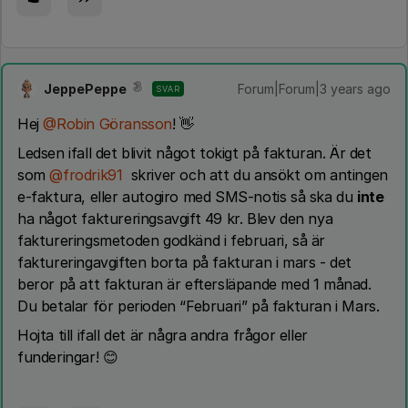
JeppePeppe
Forum|Forum|3 years ago
SVAR
Hej
@Robin Göransson
! 👋
Ledsen ifall det blivit något tokigt på fakturan. Är det
som
@frodrik91
skriver och att du ansökt om antingen
e-faktura, eller autogiro med SMS-notis så ska du
inte
ha något faktureringsavgift 49 kr. Blev den nya
faktureringsmetoden godkänd i februari, så är
faktureringavgiften borta på fakturan i mars - det
beror på att fakturan är eftersläpande med 1 månad.
Du betalar för perioden “Februari” på fakturan i Mars.
Hojta till ifall det är några andra frågor eller
funderingar! 😊