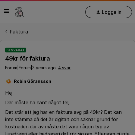
Logga in
Faktura
BESVARAT
49kr för faktura
Forum|Forum|3 years ago
4 svar
Robin Göransson
R
Hej,
Där måste ha hänt något fel,
Det står att jag har en faktura avg på 49kr? Det kan
inte stämma då det är digitalt och saknar grund för
kostnaden där av måste det vara någon typ av
luredrejeri eller bedrägeri det rör sig om. Eftersom ni inte