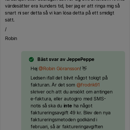
värdesätter era kunders tid, ber jag er att ringa mig så
snart ni ser detta så vi kan lösa detta på ett smidigt
sätt.
/
Robin
Bäst svar av
JeppePeppe
Hej
@Robin Göransson
! 👋
Ledsen ifall det blivit något tokigt på
fakturan. Är det som
@frodrik91
skriver och att du ansökt om antingen
e-faktura, eller autogiro med SMS-
notis så ska du
inte
ha något
faktureringsavgift 49 kr. Blev den nya
faktureringsmetoden godkänd i
februari, så är faktureringavgiften