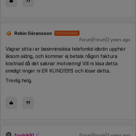
Robin Göransson
TRÅDSKAPARE
R
Forum|Forum|3 years ago
Vägrar sitta i er besinninslösa telefonkö idiotin upphör
liksom aldrig, och kommer ej betala någon faktura
kostnad då det saknar motviering! Vill ni lösa detta
smidigt ringer ni ER KUND!(!!!!!) och löser detta.
Trevlig helg.
frodrik91
Forum|Forum|3 years ago