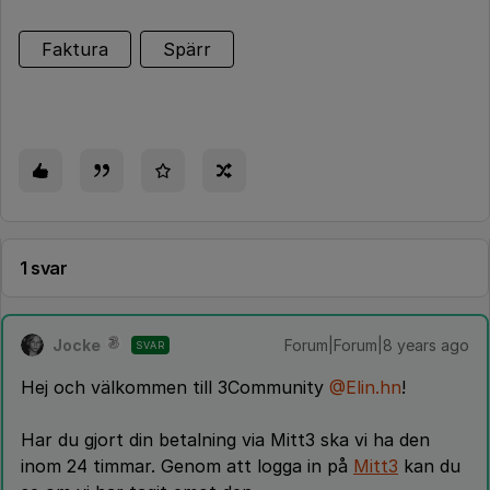
Faktura
Spärr
1 svar
Jocke
Forum|Forum|8 years ago
SVAR
Hej och välkommen till 3Community
@Elin.hn
!
Har du gjort din betalning via Mitt3 ska vi ha den
inom 24 timmar. Genom att logga in på
Mitt3
kan du