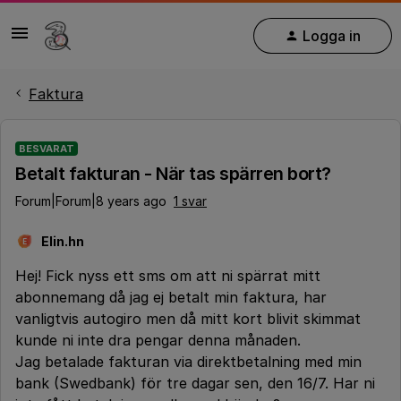
Logga in
Faktura
BESVARAT
Betalt fakturan - När tas spärren bort?
Forum|Forum|8 years ago
1 svar
Elin.hn
E
Hej! Fick nyss ett sms om att ni spärrat mitt
abonnemang då jag ej betalt min faktura, har
vanligtvis autogiro men då mitt kort blivit skimmat
kunde ni inte dra pengar denna månaden.
Jag betalade fakturan via direktbetalning med min
bank (Swedbank) för tre dagar sen, den 16/7. Har ni