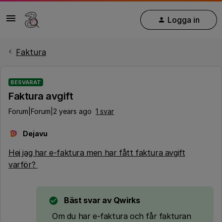
Logga in
Faktura
BESVARAT
Faktura avgift
Forum|Forum|2 years ago
1 svar
Dejavu
D
Hej jag har e-faktura men har fått faktura avgift
varför?
Bäst svar av
Qwirks
Om du har e-faktura och får fakturan