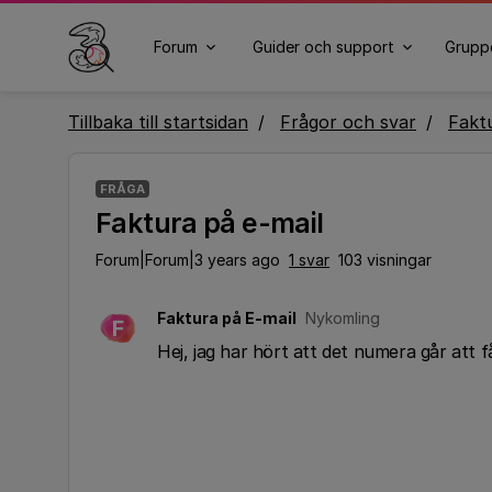
Forum
Guider och support
Grupp
Tillbaka till startsidan
Frågor och svar
Fakt
FRÅGA
Faktura på e-mail
Forum|Forum|3 years ago
1 svar
103 visningar
Faktura på E-mail
Nykomling
F
Hej, jag har hört att det numera går att 