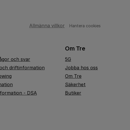
Allmänna villkor
Hantera cookies
Om Tre
rågor och svar
5G
och driftinformation
Jobba hos oss
owing
Om Tre
mation
Säkerhet
nformation - DSA
Butiker