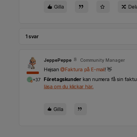
Gilla
Del
1 svar
JeppePeppe
Community Manager
Hejsan
@Faktura på E-mail
! 👋
Företagskunder
kan numera få sin faktur
+37
läsa om du klickar här.
Gilla