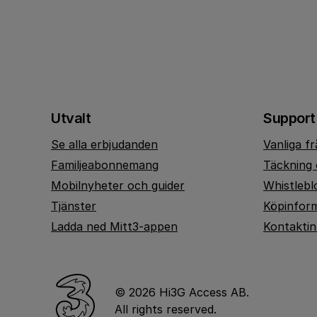
Utvalt
Support
Se alla erbjudanden
Vanliga f
Familjeabonnemang
Täckning 
Mobilnyheter och guider
Whistlebl
Tjänster
Köpinfor
Ladda ned Mitt3-appen
Kontakti
© 2026 Hi3G Access AB.
All rights reserved.