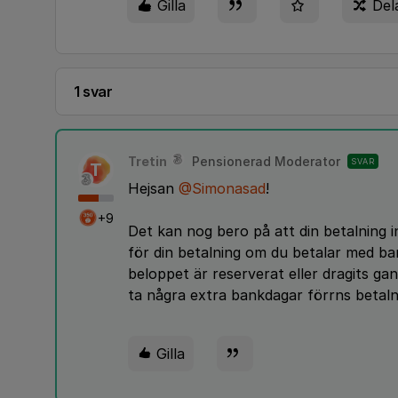
Gilla
Del
1 svar
Tretin
Pensionerad Moderator
SVAR
T
Hejsan
@Simonasad
!
+9
Det kan nog bero på att din betalning 
för din betalning om du betalar med ba
beloppet är reserverat eller dragits gan
ta några extra bankdagar förrns betal
Gilla