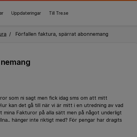
er
Uppdateringar
Till Tre.se
ura
Förfallen faktura, spärrat abonnemang
onnemang
uror som ni sagt men fick idag sms om att mitt
kan det gå till när vi är mitt i en utredning av vad
 mina Fakturor på alla sätt men på något underligt
llna.. hänger inte riktigt med? För pengar har dragits