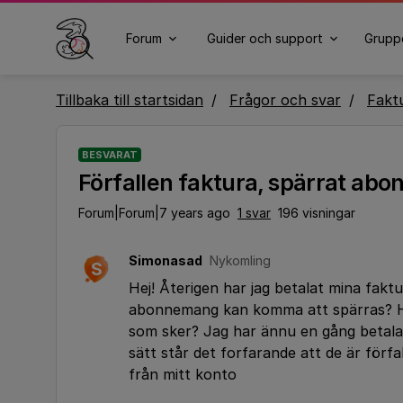
Forum
Guider och support
Grupp
Tillbaka till startsidan
Frågor och svar
Fakt
BESVARAT
Förfallen faktura, spärrat ab
Forum|Forum|7 years ago
1 svar
196 visningar
Simonasad
Nykomling
S
Hej! Återigen har jag betalat mina fakt
abonnemang kan komma att spärras? Hur 
som sker? Jag har ännu en gång betalat
sätt står det forfarande att de är förfa
från mitt konto