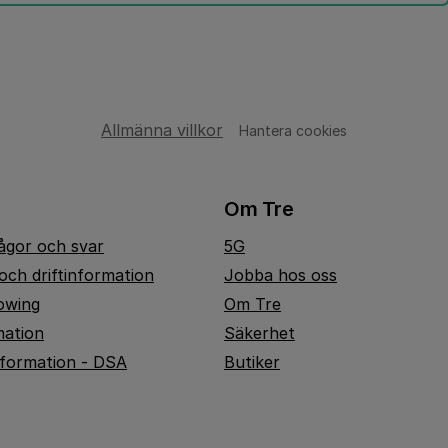
Allmänna villkor
Hantera cookies
Om Tre
rågor och svar
5G
och driftinformation
Jobba hos oss
owing
Om Tre
mation
Säkerhet
nformation - DSA
Butiker