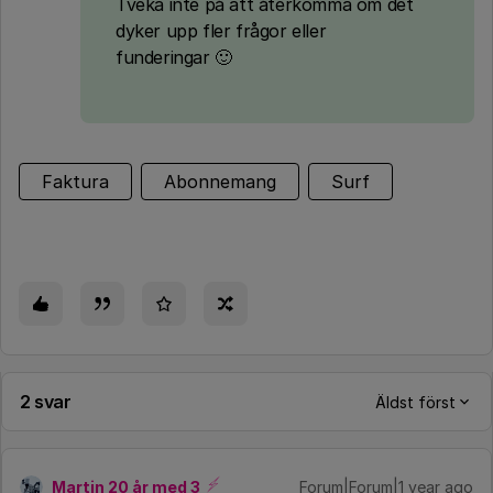
Tveka inte på att återkomma om det
dyker upp fler frågor eller
funderingar 🙂
Faktura
Abonnemang
Surf
2 svar
Äldst först
Martin 20 år med 3
Forum|Forum|1 year ago