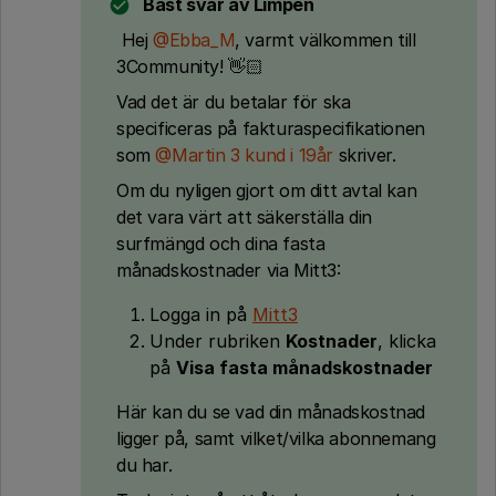
Bäst svar av
Limpen
Hej ​
@Ebba_M
, varmt välkommen till
3Community! 👋🏻
Vad det är du betalar för ska
specificeras på fakturaspecifikationen
som ​
@Martin 3 kund i 19år
skriver.
Om du nyligen gjort om ditt avtal kan
det vara värt att säkerställa din
surfmängd och dina fasta
månadskostnader via Mitt3:
Logga in på
Mitt3
Under rubriken
Kostnader
, klicka
på
Visa fasta månadskostnader
Här kan du se vad din månadskostnad
ligger på, samt vilket/vilka abonnemang
du har.