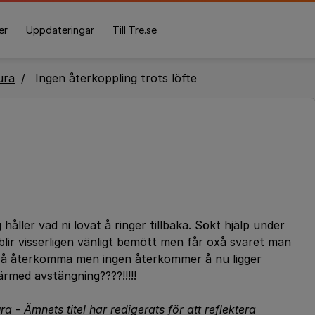
er
Uppdateringar
Till Tre.se
ura
Ingen återkoppling trots löfte
håller vad ni lovat å ringer tillbaka. Sökt hjälp under
blir visserligen vänligt bemött men får oxå svaret man
p å återkomma men ingen återkommer å nu ligger
ärmed avstängning????!!!!!
ura
-
Ämnets titel har redigerats för att reflektera