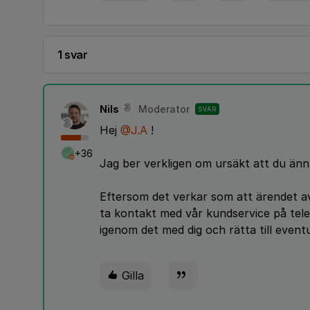
1 svar
Nils
Moderator
SVAR
Hej
@J.A
!
+36
Jag ber verkligen om ursäkt att du ännu
Eftersom det verkar som att ärendet avs
ta kontakt med vår kundservice på telef
igenom det med dig och rätta till eventue
Gilla