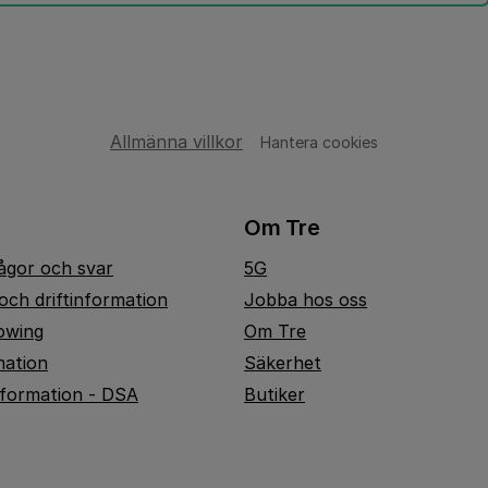
Allmänna villkor
Hantera cookies
Om Tre
rågor och svar
5G
och driftinformation
Jobba hos oss
owing
Om Tre
mation
Säkerhet
nformation - DSA
Butiker