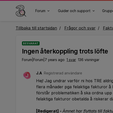
Forum
Guider och support
Grupp
Tillbaka till startsidan
Frågor och svar
Fakt
BESVARAT
Ingen återkoppling trots löfte
Forum|Forum|7 years ago
1 svar
136 visningar
J.A
Registrerad användare
J
Hej! Jag undrar varför ni hos TRE aldrig 
flera månader pga felaktiga fakturor å 
förstår problematiken å ska ordna up
felaktiga fakturor obetalda å riskerar d
[Redigerat] -
Ämnet har flyttats till fakt