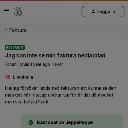
Logga in
Faktura
BESVARAT
Jag kan inte se min faktura nedladdad
Forum|Forum|1 year ago
1 svar
Lioudmila
L
Hej jag försöker ladda ned fakturan att kunna se den
men det hår inte.jag undrar varför är det då mycket
man ska betala?tack
Bäst svar av
JeppePeppe