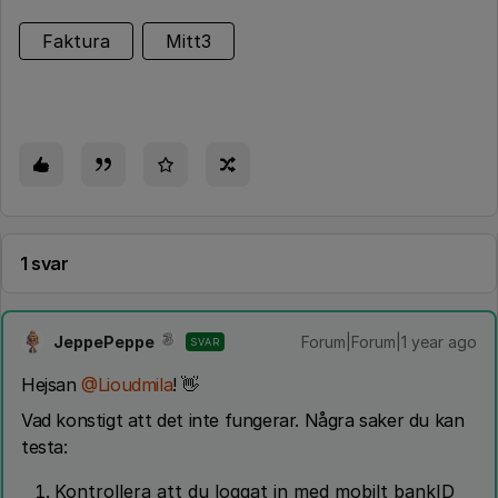
Faktura
Mitt3
1 svar
JeppePeppe
Forum|Forum|1 year ago
SVAR
Hejsan
@Lioudmila
! 👋
Vad konstigt att det inte fungerar. Några saker du kan
testa:
Kontrollera att du loggat in med mobilt bankID