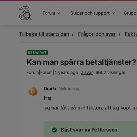
Forum
Guider och support
Grupp
Tillbaka till startsidan
Frågor och svar
Fakt
BESVARAT
Kan man spärra betaltjänster?
Forum|Forum|4 years ago
2 svar
4602 visningar
Diarti
Nykomling
D
Hej
jag har fått på min faktura att jag köpt m
Bäst svar av
Pettersson