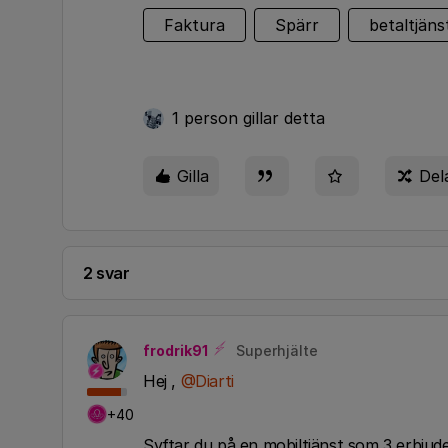
Faktura
Spärr
betaltjäns
1 person gillar detta
Gilla
Del
2 svar
frodrik91
Superhjälte
Hej ,
@Diarti
+40
Syftar du på en mobiltjänst som 3 erbjude