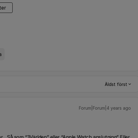
ter
a
Äldst först
Forum|Forum|4 years ago
r . Så som “3Världen” eller “Apple Watch anslutning” Eller