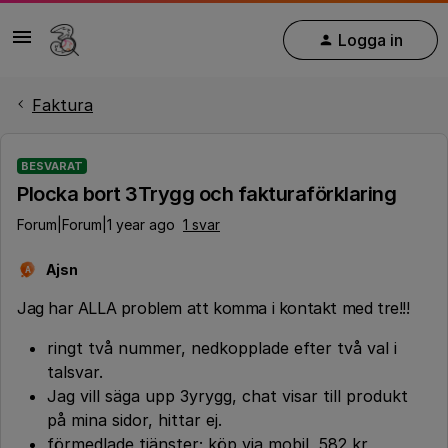
Logga in
Faktura
BESVARAT
Plocka bort 3Trygg och fakturaförklaring
Forum|Forum|1 year ago
1 svar
Ajsn
A
Jag har ALLA problem att komma i kontakt med tre!!!
ringt två nummer, nedkopplade efter två val i
talsvar.
Jag vill säga upp 3yrygg, chat visar till produkt
på mina sidor, hittar ej.
förmedlade tjänster; köp via mobil, 582 kr,