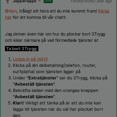
JeppePeppe
Forum|Forum|1 year ago
SVAR
@Ajsn
, tråkigt att höra att du inte kommit fram!
Klicka
här
för att komma till vår chatt.
Jag skriver även här om hur du plockar bort 3Trygg
och kikar närmare på vad förmedlade tjänster är:
Ta bort 3Trygg:
Logga in på mitt3
Klicka på din delbetalning(telefon, router,
surfplatta) som tjänsten ligger på
Under “
Extratjänster
” ser du 3Trygg, klicka på
“
Avbeställ
tjänsten
”.
Bekräfta sedan med den orangea knappen
“
Avbeställ
tjänsten
”.
Klart
! Viktigt att tänka på är att du inte kan
lägga till tjänsten när du väl har plockat bort
den.