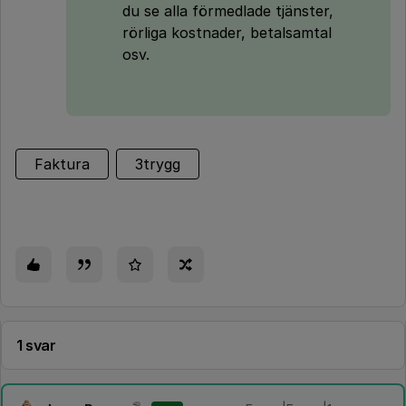
du se alla förmedlade tjänster,
rörliga kostnader, betalsamtal
osv.
Faktura
3trygg
1 svar