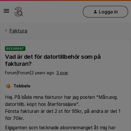
Logga in
Faktura
BESVARAT
Vad är det för datortillbehör som på
fakturan?
Forum|Forum|2 years ago
3 svar
Tobbelo
T
Hej. På båda mina fakturor har jag posten "Mån.avg.
datortillb. köpt hos återförsäljare".
Första fakturan är det 2 st för 95kr, på andra är det 1
för 70kr.
Elgiganten som tecknade abonnemanget åt mig har