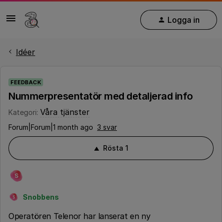
Logga in
Idéer
FEEDBACK
Nummerpresentatör med detaljerad info
Våra tjänster
Kategori
:
Forum|Forum|1 month ago
3 svar
Rösta
1
S
Snobbens
S
Operatören Telenor har lanserat en ny