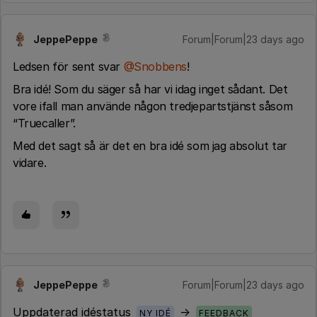
JeppePeppe
Forum|Forum|23 days ago
Ledsen för sent svar ​
@Snobbens
!
Bra idé! Som du säger så har vi idag inget sådant. Det
vore ifall man använde någon tredjepartstjänst såsom
“Truecaller”.
Med det sagt så är det en bra idé som jag absolut tar
vidare.
JeppePeppe
Forum|Forum|23 days ago
Uppdaterad idéstatus
→
NY IDÉ
FEEDBACK