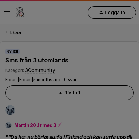
Logga in
Idéer
NY IDÉ
Sms från 3 utomlands
3Community
Kategori
:
Forum|Forum|5 months ago
0 svar
Rösta
1
Martin 20 år med 3
""Du har nu börjat surfa i Finland och kan surfa upp till