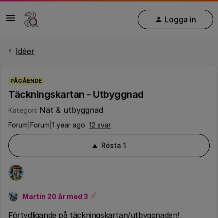
Logga in
Idéer
PÅGÅENDE
Täckningskartan - Utbyggnad
Nät & utbyggnad
Kategori
:
Forum|Forum|1 year ago
12 svar
Rösta
1
Martin 20 år med 3
Förtydligande på täckningskartan/utbyggnaden!