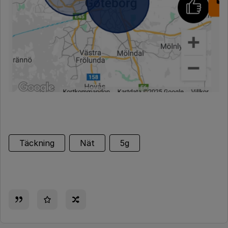
Täckning
Nät
5g