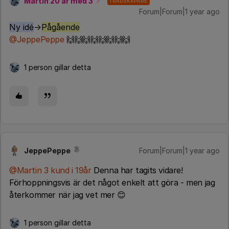
Martin 20 år med 3
TRÅDSKAPARE
Forum|Forum|1 year ago
Ny idé
→
Pågående
@JeppePeppe
🙌🙌🙌🙌🙌🙌🙌🙌
1 person gillar detta
JeppePeppe
Forum|Forum|1 year ago
@Martin 3 kund i 19år
Denna har tagits vidare!
Förhoppningsvis är det något enkelt att göra - men jag
återkommer när jag vet mer 😊
1 person gillar detta