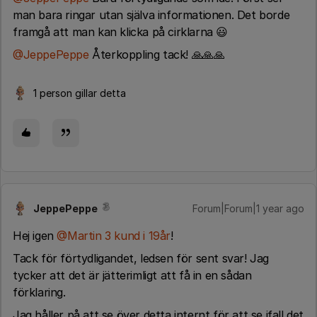
man bara ringar utan själva informationen. Det borde
framgå att man kan klicka på cirklarna 😃
@JeppePeppe
Återkoppling tack! 🙏🙏🙏
1 person gillar detta
JeppePeppe
Forum|Forum|1 year ago
Hej igen ​
@Martin 3 kund i 19år
!
Tack för förtydligandet, ledsen för sent svar! Jag
tycker att det är jätterimligt att få in en sådan
förklaring.
Jag håller på att se över detta internt för att se ifall det