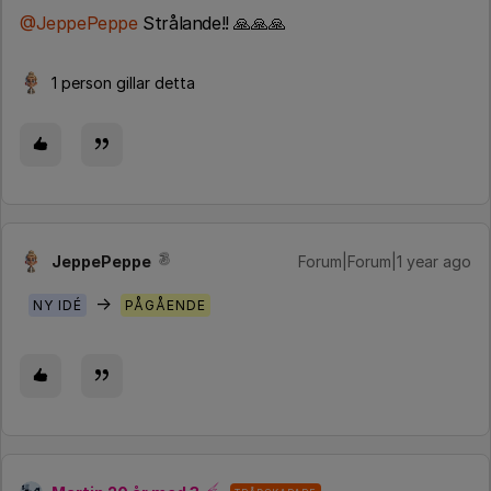
@JeppePeppe
Strålande!! 🙏🙏🙏
1 person gillar detta
JeppePeppe
Forum|Forum|1 year ago
→
NY IDÉ
PÅGÅENDE