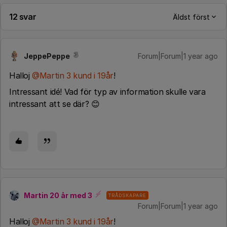
12 svar
Äldst först
JeppePeppe
Forum|Forum|1 year ago
Halloj ​
@Martin 3 kund i 19år
!
Intressant idé! Vad för typ av information skulle vara
intressant att se där? 😊
Martin 20 år med 3
TRÅDSKAPARE
Forum|Forum|1 year ago
Halloj ​
@Martin 3 kund i 19år
!