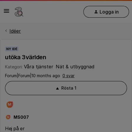
Logga in
Idéer
NY IDÉ
utöka 3världen
Våra tjänster
Nät & utbyggnad
Kategori
:
Forum|Forum|10 months ago
0 svar
Rösta
1
M
MS007
M
Hej på er