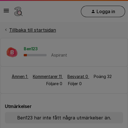
Logga in
Tillbaka till startsidan
Ben123
B
Aspirant
Ämnen 1
Kommentarer 11
Besvarat 0
Poäng 32
Följare
0
Följer
0
Utmärkelser
Ben123 har inte fått några utmärkelser än.