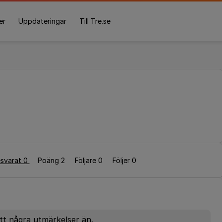
er
Uppdateringar
Till Tre.se
svarat 0
Poäng 2
Följare
0
Följer
0
ått några utmärkelser än.