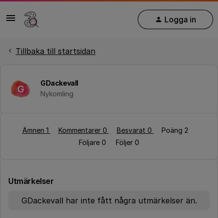
Logga in
Tillbaka till startsidan
GDackevall
G
Nykomling
Ämnen 1
Kommentarer 0
Besvarat 0
Poäng 2
Följare
0
Följer
0
Utmärkelser
GDackevall har inte fått några utmärkelser än.