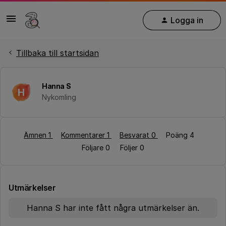
Logga in
Tillbaka till startsidan
Hanna S
H
Nykomling
Ämnen 1
Kommentarer 1
Besvarat 0
Poäng 4
Följare
0
Följer
0
Utmärkelser
Hanna S har inte fått några utmärkelser än.