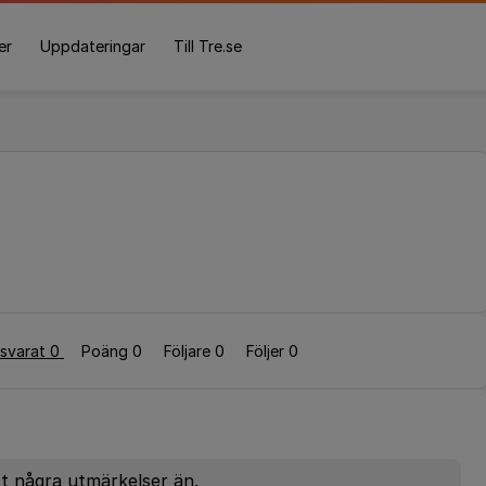
er
Uppdateringar
Till Tre.se
svarat 0
Poäng 0
Följare
0
Följer
0
ått några utmärkelser än.