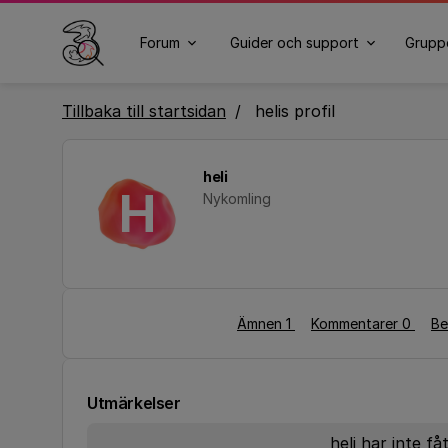
Forum
Guider och support
Grupp
Tillbaka till startsidan
helis profil
heli
H
Nykomling
Ämnen 1
Kommentarer 0
Be
Utmärkelser
heli har inte f