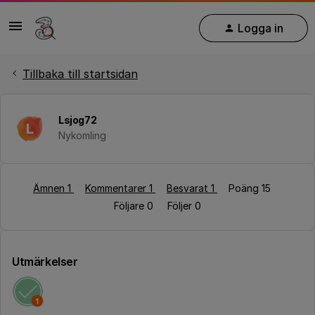
Logga in
Tillbaka till startsidan
Lsjog72
L
Nykomling
Ämnen 1
Kommentarer 1
Besvarat 1
Poäng 15
Följare
0
Följer
0
Utmärkelser