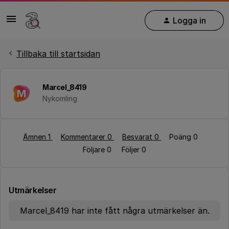
Logga in
Tillbaka till startsidan
Marcel_8419
M
Nykomling
Ämnen 1
Kommentarer 0
Besvarat 0
Poäng 0
Följare
0
Följer
0
Utmärkelser
Marcel_8419 har inte fått några utmärkelser än.