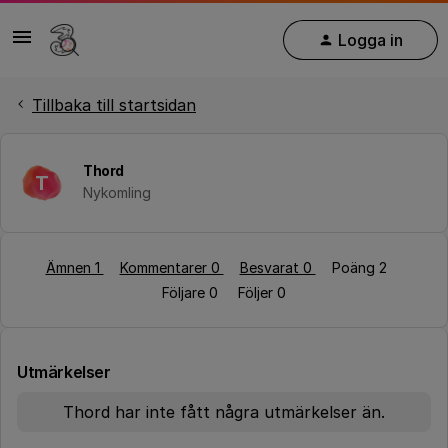
Logga in
Tillbaka till startsidan
Thord
T
Nykomling
Ämnen 1
Kommentarer 0
Besvarat 0
Poäng 2
Följare
0
Följer
0
Utmärkelser
Thord har inte fått några utmärkelser än.