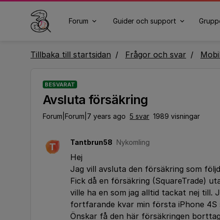
Forum
Guider och support
Grupp
Tillbaka till startsidan
Frågor och svar
Mobi
BESVARAT
Avsluta försäkring
Forum|Forum|7 years ago
5 svar
1989 visningar
Tantbrun58
Nykomling
T
Hej
Jag vill avsluta den försäkring som föl
Fick då en försäkring (SquareTrade) ut
ville ha en som jag alltid tackat nej ti
fortfarande kvar min första iPhone 4S
Önskar få den här försäkringen bortta