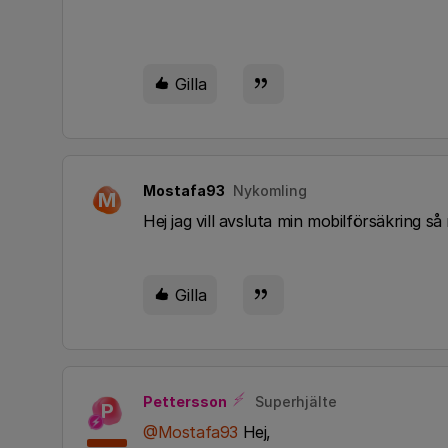
Gilla
Mostafa93
Nykomling
M
Hej jag vill avsluta min mobilförsäkring s
Gilla
Pettersson
Superhjälte
P
@Mostafa93
Hej,