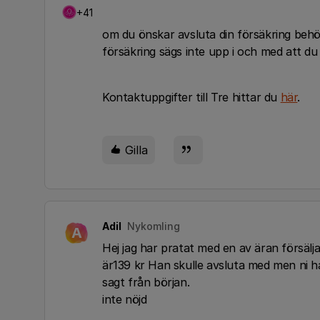
+41
om du önskar avsluta din försäkring behöv
försäkring sägs inte upp i och med att du
Kontaktuppgifter till Tre hittar du
här
.
Gilla
Adil
Nykomling
A
Hej jag har pratat med en av äran försä
är139 kr Han skulle avsluta med men ni har
sagt från början.
inte nöjd