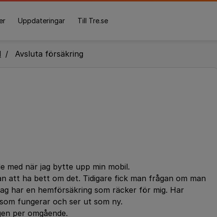
er
Uppdateringar
Till Tre.se
l
Avsluta försäkring
jde med när jag bytte upp min mobil.
an att ha bett om det. Tidigare fick man frågan om man
ll. Jag har en hemförsäkring som räcker för mig. Har
 som fungerar och ser ut som ny.
gen per omgående.