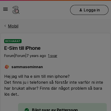
Logga in
Mobil
BESVARAT
E-Sim till iPhone
Forum|Forum|7 years ago
1 svar
sammasominnan
S
Hej jag vill ha e sim till min iphone?
Det finns ju i telefonen så förstår inte varför ni inte
har brukat allvar? Finns där något problem så bara
lös det..
Bäst svar av
Pettersson