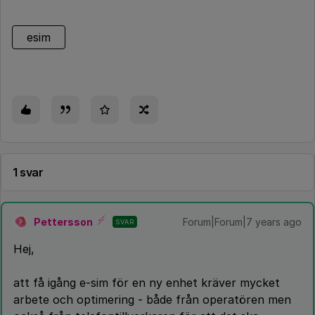
esim
1 svar
Pettersson
Forum|Forum|7 years ago
SVAR
P
Hej,
att få igång e-sim för en ny enhet kräver mycket
arbete och optimering - både från operatören men