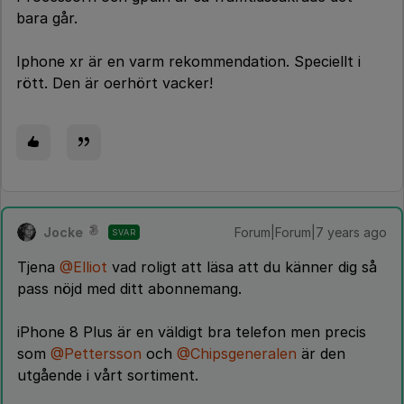
bara går.
Iphone xr är en varm rekommendation. Speciellt i
rött. Den är oerhört vacker!
Jocke
Forum|Forum|7 years ago
SVAR
Tjena
@Elliot
vad roligt att läsa att du känner dig så
pass nöjd med ditt abonnemang.
iPhone 8 Plus är en väldigt bra telefon men precis
som
@Pettersson
och
@Chipsgeneralen
är den
utgående i vårt sortiment.