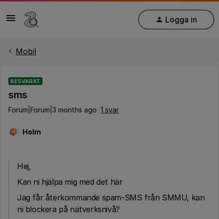
Logga in
Mobil
BESVARAT
sms
Forum|Forum|3 months ago
1 svar
Holm
H
Hej,
Kan ni hjälpa mig med det här
Jag får återkommande spam-SMS från SMMU, kan
ni blockera på nätverksnivå?