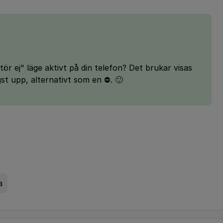
ör ej" läge aktivt på din telefon? Det brukar visas
st upp, alternativt som en ⛔️. 🙂
a