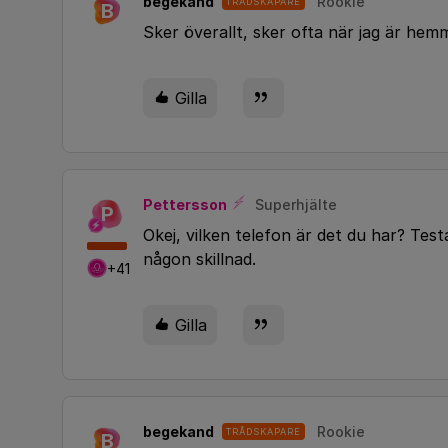
begekand
Rookie
TRÅDSKAPARE
B
Sker överallt, sker ofta när jag är he
Gilla
Pettersson
Superhjälte
P
Okej, vilken telefon är det du har? Tes
någon skillnad.
+41
Gilla
begekand
Rookie
TRÅDSKAPARE
B