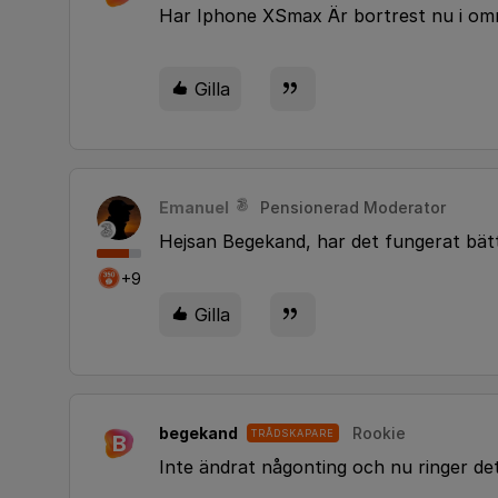
Har Iphone XSmax Är bortrest nu i områ
Gilla
Emanuel
Pensionerad Moderator
Hejsan Begekand, har det fungerat bät
+9
Gilla
begekand
Rookie
TRÅDSKAPARE
B
Inte ändrat någonting och nu ringer de