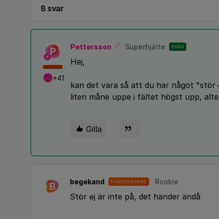
8 svar
Pettersson
Superhjälte
SVAR
P
Hej,
+41
kan det vara så att du har något "stör 
liten måne uppe i fältet högst upp, alte
Gilla
begekand
Rookie
TRÅDSKAPARE
B
Stör ej är inte på, det händer ändå