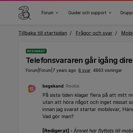
Forum
Guider och support
Grupp
Tillbaka till startsidan
Frågor och svar
Mobi
BESVARAT
Telefonsvararen går igång dire
Forum|Forum|7 years ago
8 svar
4863 visningar
begekand
Rookie
B
På sista tiden klagar flera på att mitt m
utan att höra något och inget missat sa
innan jag svarat startar mobilsvar, Händ
Vad gör man?
[Redigerat] -
Ämnet har flyttats till mobi