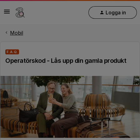
Logga in
Mobil
F.A.Q.
Operatörskod - Lås upp din gamla produkt