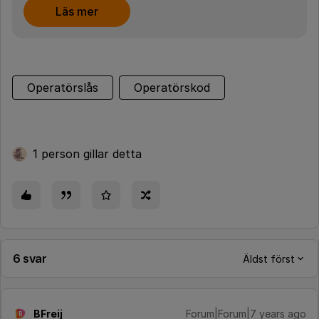
Läs mer
Operatörslås
Operatörskod
1 person gillar detta
6 svar
Äldst först
BFreij
Forum|Forum|7 years ago
B