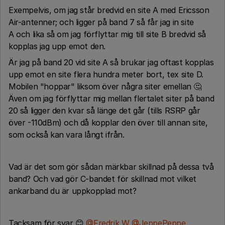
Exempelvis, om jag står bredvid en site A med Ericsson
Air-antenner; och ligger på band 7 så får jag in site
A och lika så om jag förflyttar mig till site B bredvid så
kopplas jag upp emot den.
Är jag på band 20 vid site A så brukar jag oftast kopplas
upp emot en site flera hundra meter bort, tex site D.
Mobilen "hoppar" liksom över några siter emellan 🤔
Även om jag förflyttar mig mellan flertalet siter på band
20 så ligger den kvar så länge det går (tills RSRP går
över -110dBm) och då kopplar den över till annan site,
som också kan vara långt ifrån.
Vad är det som gör sådan märkbar skillnad på dessa två
band? Och vad gör C-bandet för skillnad mot vilket
ankarband du är uppkopplad mot?
Tacksam för svar 😊
@Fredrik W
@JeppePeppe