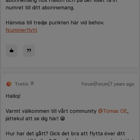
abonnemang hos Hallon och på det viset få in
numret till ditt abonnemang.
Hänvisa till tredje punkten här vid behov.
Nummerflytt
Tretin
Forum|Forum|7 years ago
T
Halloj!
Varmt välkommen till vårt community
@Tomas OE
,
jättekul att se dig här! 😁
Hur har det gått? Gick det bra att flytta över ditt