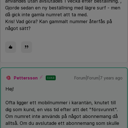
användes utan avslutades 1 vecka efter beställning. ,
Gjorde sedan en ny beställning med lägre surf - men
då gick inte gamla numret att ta med.
Kris! Vad göra? Kan gammalt nummer återfås på
något sätt?
Pettersson
Forum|Forum|7 years ago
SVAR
P
Hej!
Ofta ligger ett mobilnummer i karantän, knutet till
dig som kund, en viss tid efter att det "försvunnit".
Om numret inte används på något abonnemang då
alltså. Om du avslutade ett abonnemang som skulle