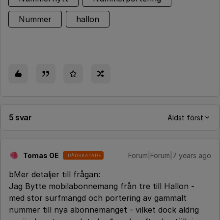
Nummer
hallon
5 svar
Äldst först
Tomas OE
Forum|Forum|7 years ago
TRÅDSKAPARE
T
bMer detaljer till frågan:
Jag Bytte mobilabonnemang från tre till Hallon -
med stor surfmängd och portering av gammalt
nummer till nya abonnemanget - vilket dock aldrig